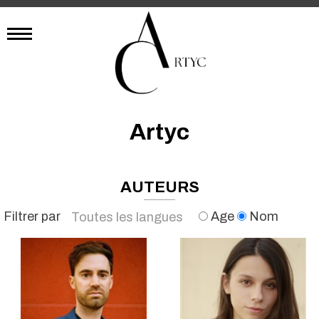
Artyc
AUTEURS
Filtrer par
Age
Nom
Toutes les langues
Français
Anglais
Espagnol
Italien
Toutes les langues