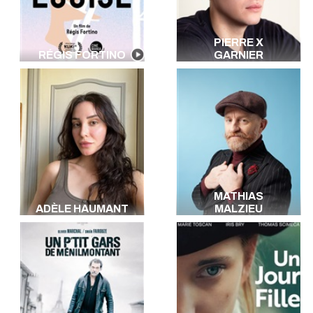
PIERRE X
RÉGIS FORTINO
GARNIER
MATHIAS
ADÈLE HAUMANT
MALZIEU