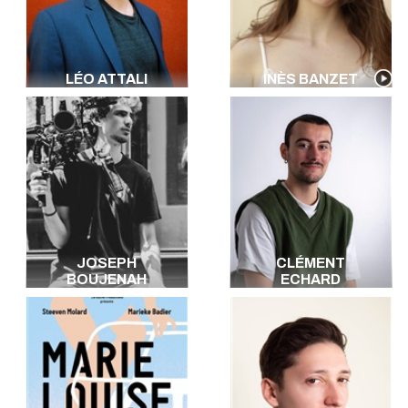
LÉO ATTALI
INÈS BANZET
JOSEPH
CLÉMENT
BOUJENAH
ECHARD