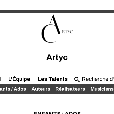
Artyc
l
L'Équipe
Les Talents
ants / Ados
Auteurs
Réalisateurs
Musiciens