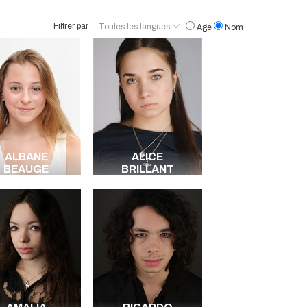
Filtrer par
Toutes les langues
Age
Nom
Français
Anglais
Espagnol
Arabe
Italien
Toutes les langues
ALBANE
ALICE
BEAUGE
BRILLANT