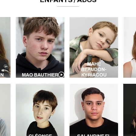
ENFANTS / ADOS
MAHÉ
BEAUDON-
ON
MAO BAUTHIER
KYRIACOU