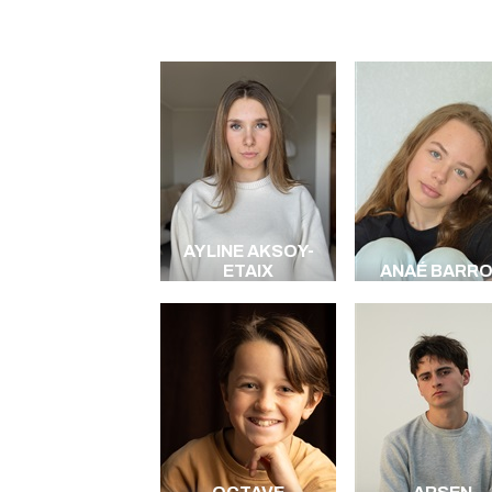
AYLINE AKSOY-
ETAIX
ANAÉ BARR