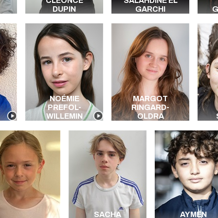
CLÉONCE
SALAHDINE EL
DUPIN
GARCHI
G
NOÉMIE
MARGOT
PREFOL-
RINGARD-
WILLEMIN
OLDRA
SACHA
AYMEN