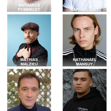
NATHAN LE
POMMELET
RAPHAEL LIOT
MATHIAS
NATHANAEL
MALZIEU
MANSUY