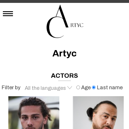
Artyc
ACTORS
Filter by
Age
Last name
All the languages
French
English
Spanish
Italian
Arabic