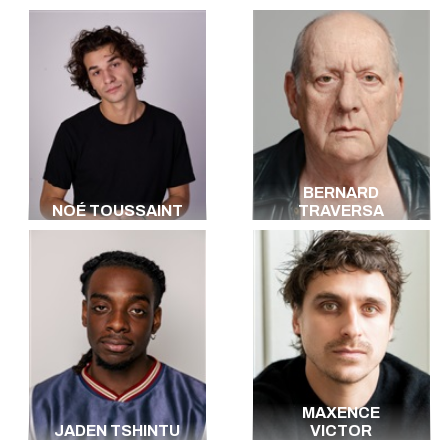
BERNARD
NOÉ TOUSSAINT
TRAVERSA
MAXENCE
JADEN TSHINTU
VICTOR