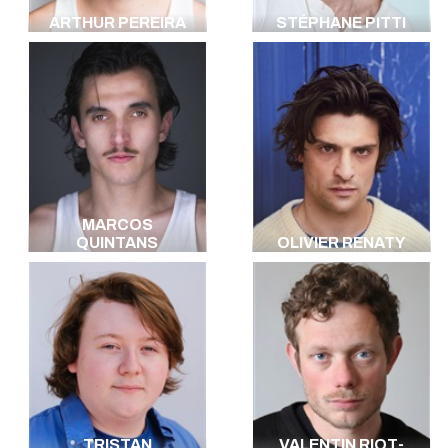
ARTHUR PEREIRA
STÉPHANE PITTI
MARCOS
QUINTANS
OLIVIER RENATY
TRISTAN
VALENTIN RIOT-