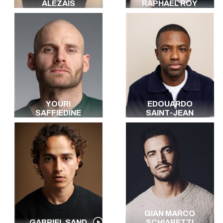
ALEZAIS
RAPHAEL ROY
YOURI
EDOUARDO
SAFFIEDINE
SAINT-JEAN
GIAN MARCO
GABRIEL SAND
SCHIARETTI