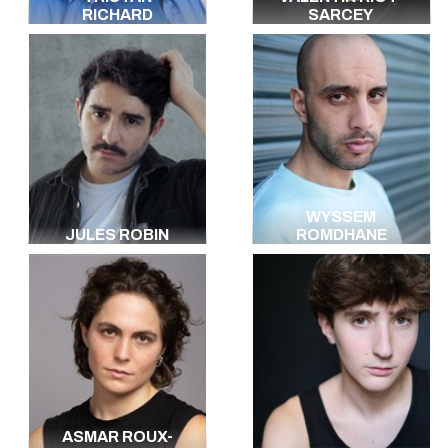
RICHARD
SARCEY
WYSSEM
JULES ROBIN
ROMDHANE
ASMAR ROUX-