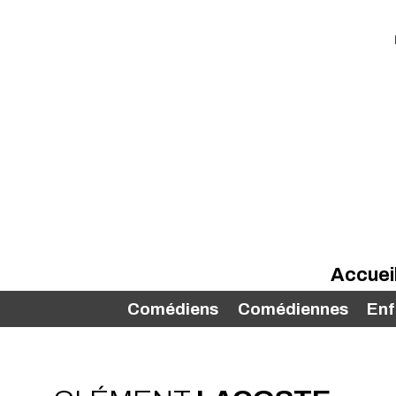
Accuei
Comédiens
Comédiennes
Enf