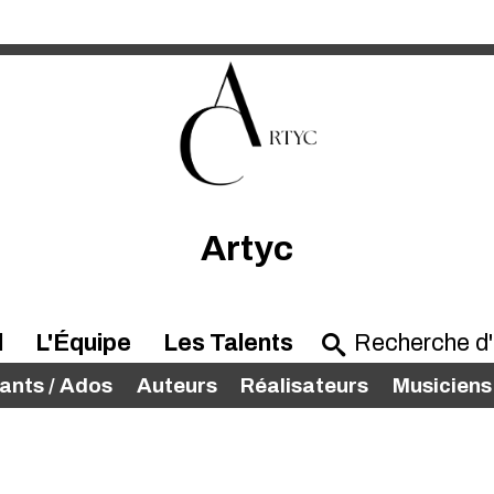
Artyc
l
L'Équipe
Les Talents
ants / Ados
Auteurs
Réalisateurs
Musiciens