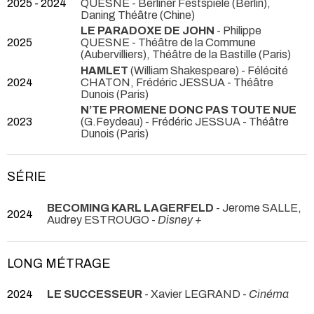
2025 - 2024
QUESNE
- Berliner Festspiele (Berlin),
Daning Théâtre (Chine)
LE PARADOXE DE JOHN
- Philippe
2025
QUESNE
- Théâtre de la Commune
(Aubervilliers), Théâtre de la Bastille (Paris)
HAMLET
(William Shakespeare) - Félécité
2024
CHATON, Frédéric JESSUA
- Théâtre
Dunois (Paris)
N’TE PROMENE DONC PAS TOUTE NUE
2023
(G.Feydeau) - Frédéric JESSUA
- Théâtre
Dunois (Paris)
SÉRIE
BECOMING KARL LAGERFELD
- Jerome SALLE,
2024
Audrey ESTROUGO -
Disney +
LONG MÉTRAGE
2024
LE SUCCESSEUR
- Xavier LEGRAND -
Cinéma