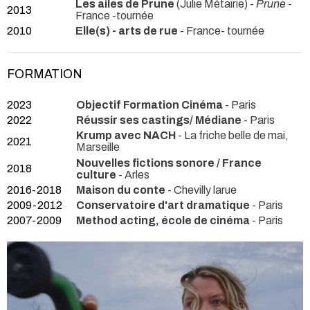
Les ailes de Prune
(Julie Métairie) -
Prune
-
2013
France -tournée
2010
Elle(s) - arts de rue
- France- tournée
FORMATION
2023
Objectif Formation Cinéma
- Paris
2022
Réussir ses castings/ Médiane
- Paris
Krump avec NACH
- La friche belle de mai,
2021
Marseille
Nouvelles fictions sonore / France
2018
culture
- Arles
2016-2018
Maison du conte
- Chevilly larue
2009-2012
Conservatoire d'art dramatique
- Paris
2007-2009
Method acting, école de cinéma
- Paris