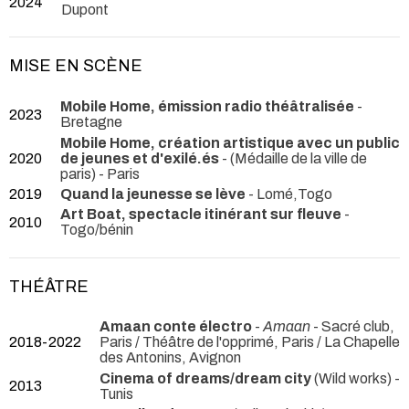
2024
Dupont
MISE EN SCÈNE
Mobile Home, émission radio théâtralisée
-
2023
Bretagne
Mobile Home, création artistique avec un public
2020
de jeunes et d'exilé.és
-
(Médaille de la ville de
paris) - Paris
2019
Quand la jeunesse se lève
- Lomé,Togo
Art Boat, spectacle itinérant sur fleuve
-
2010
Togo/bénin
THÉÂTRE
Amaan conte électro
-
Amaan
- Sacré club,
2018-2022
Paris / Théâtre de l'opprimé, Paris / La Chapelle
des Antonins, Avignon
Cinema of dreams/dream city
(Wild works)
-
2013
Tunis