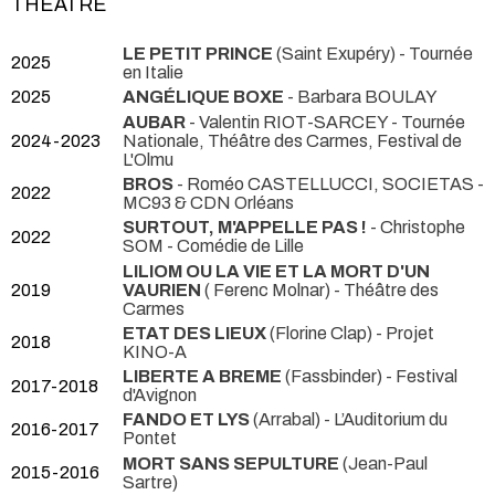
THÉÂTRE
LE PETIT PRINCE
(Saint Exupéry)
- Tournée
2025
en Italie
2025
ANGÉLIQUE BOXE
- Barbara BOULAY
AUBAR
- Valentin RIOT-SARCEY
- Tournée
2024-2023
Nationale, Théâtre des Carmes, Festival de
L'Olmu
BROS
- Roméo CASTELLUCCI, SOCIETAS
-
2022
MC93 & CDN Orléans
SURTOUT, M'APPELLE PAS !
- Christophe
2022
SOM
- Comédie de Lille
LILIOM OU LA VIE ET LA MORT D'UN
2019
VAURIEN
( Ferenc Molnar)
- Théâtre des
Carmes
ETAT DES LIEUX
(Florine Clap)
- Projet
2018
KINO-A
LIBERTE A BREME
(Fassbinder)
- Festival
2017-2018
d'Avignon
FANDO ET LYS
(Arrabal)
- L’Auditorium du
2016-2017
Pontet
MORT SANS SEPULTURE
(Jean-Paul
2015-2016
Sartre)