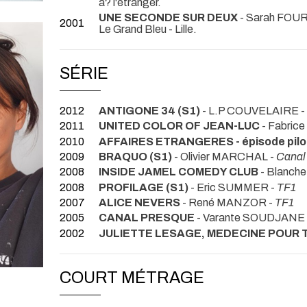
a? l'étranger.
UNE SECONDE SUR DEUX
- Sarah FOU
2001
Le Grand Bleu - Lille.
SÉRIE
2012
ANTIGONE 34 (S1)
- L.P COUVELAIRE -
2011
UNITED COLOR OF JEAN-LUC
- Fabric
2010
AFFAIRES ETRANGERES - épisode pilo
2009
BRAQUO (S1)
- Olivier MARCHAL -
Canal
2008
INSIDE JAMEL COMEDY CLUB
- Blanch
2008
PROFILAGE (S1)
- Eric SUMMER -
TF1
2007
ALICE NEVERS
- René MANZOR -
TF1
2005
CANAL PRESQUE
- Varante SOUDJANE
2002
JULIETTE LESAGE, MEDECINE POUR 
COURT MÉTRAGE