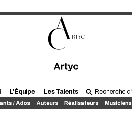
Artyc
l
L'Équipe
Les Talents
ants / Ados
Auteurs
Réalisateurs
Musiciens