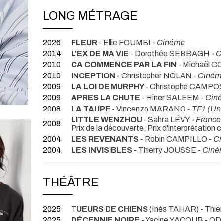
LONG MÉTRAGE
2026
FLEUR
- Ellie FOUMBI -
Cinéma
2014
L'EX DE MA VIE
- Dorothée SEBBAGH -
C
2010
CA COMMENCE PAR LA FIN
- Michaël 
2010
INCEPTION
- Christopher NOLAN -
Ciné
2009
LA LOI DE MURPHY
- Christophe CAMPO
2009
APRES LA CHUTE
- Hiner SALEEM -
Cin
2008
LA TAUPE
- Vincenzo MARANO -
TF1 (Uni
LITTLE WENZHOU
- Sahra LÉVY -
France 
2008
Prix de la découverte, Prix d'interprétation 
2004
LES REVENANTS
- Robin CAMPILLO -
C
2004
LES INVISIBLES
- Thierry JOUSSE -
Ciné
THÉÂTRE
2025
TUEURS DE CHIENS
(Inès TAHAR) - Thi
2025
DÉCENNIE NOIRE
- Yacine YACOUB
- QD