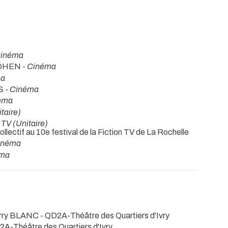
inéma
COHEN -
Cinéma
ma
S -
Cinéma
éma
taire)
TV (Unitaire)
collectif au 10e festival de la Fiction TV de La Rochelle
inéma
ma
erry BLANC
- QD2A-Théâtre des Quartiers d'Ivry
2A-Théâtre des Quartiers d'Ivry