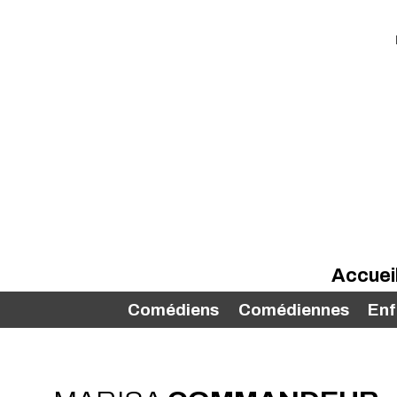
Accuei
Comédiens
Comédiennes
Enf