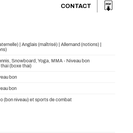
CONTACT
ernelle) | Anglais (maîtrisé) | Allemand (notions) |
ons)
ennis, Snowboard, Yoga, MMA - Niveau bon
haï (boxe thai)
veau bon
veau bon
o (bon niveau) et sports de combat