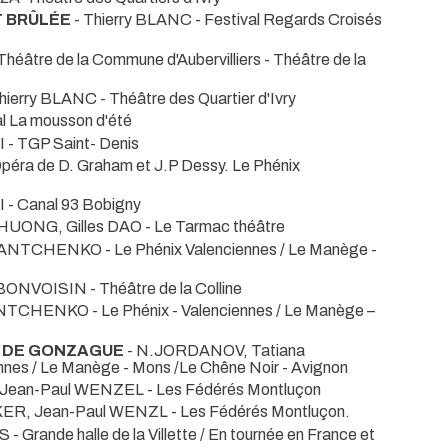
T BRÛLÉE
- Thierry BLANC
- Festival Regards Croisés
héâtre de la Commune d'Aubervilliers
- Théâtre de la
Thierry BLANC
- Théâtre des Quartier d'Ivry
al La mousson d'été
I
- TGP Saint- Denis
Opéra de D. Graham et J.P Dessy. Le Phénix
I
- Canal 93 Bobigny
HUONG, Gilles DAO
- Le Tarmac théâtre
TEPANTCHENKO
- Le Phénix Valenciennes / Le Manège -
e BONVOISIN
- Théâtre de la Colline
PANTCHENKO
- Le Phénix - Valenciennes / Le Manège –
E DE GONZAGUE
- N.JORDANOV, Tatiana
ennes / Le Manège - Mons /Le Chêne Noir - Avignon
, Jean-Paul WENZEL
- Les Fédérés Montluçon
KER, Jean-Paul WENZL
- Les Fédérés Montluçon.
IS
- Grande halle de la Villette / En tournée en France et