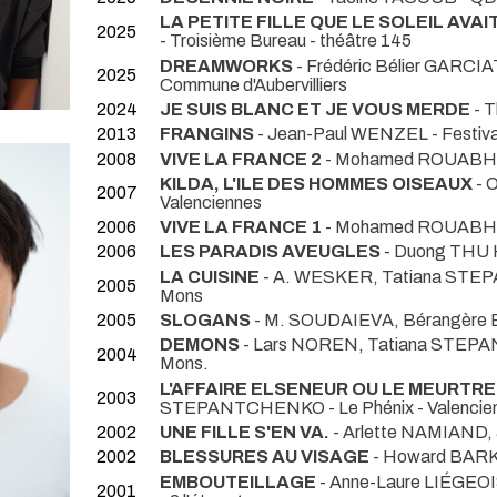
LA PETITE FILLE QUE LE SOLEIL AVAI
2025
- Troisième Bureau - théâtre 145
DREAMWORKS
- Frédéric Bélier GARCIAT
2025
Commune d'Aubervilliers
2024
JE SUIS BLANC ET JE VOUS MERDE
- 
2013
FRANGINS
- Jean-Paul WENZEL
- Festiv
2008
VIVE LA FRANCE 2
- Mohamed ROUABH
KILDA, L'ILE DES HOMMES OISEAUX
- 
2007
Valenciennes
2006
VIVE LA FRANCE 1
- Mohamed ROUABH
2006
LES PARADIS AVEUGLES
- Duong THU 
LA CUISINE
- A. WESKER, Tatiana S
2005
Mons
2005
SLOGANS
- M. SOUDAIEVA, Bérangèr
DEMONS
- Lars NOREN, Tatiana STE
2004
Mons.
L'AFFAIRE ELSENEUR OU LE MEURTR
2003
STEPANTCHENKO
- Le Phénix - Valenci
2002
UNE FILLE S'EN VA.
- Arlette NAMIAND
2002
BLESSURES AU VISAGE
- Howard BAR
EMBOUTEILLAGE
- Anne-Laure LIÉGEO
2001