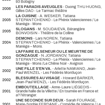
93 Bobigny
LES PARADIS AVEUGLES
- Duong THU HUONG,
2006
Gilles DAO
- Le Tarmac théâtre
LA CUISINE
- A. WESKER, Tatiana
2005
STEPANTCHENKO
- Le Phénix Valenciennes / Le
Manège - Mons
SLOGANS
- M. SOUDAIEVA, Bérangère
2005
BONVOISIN
- Théâtre de la Colline
DEMONS
- Lars NOREN, Tatiana
2004
STEPANTCHENKO
- Le Phénix - Valenciennes / Le
Manège – Mons.
L'AFFAIRE ELSENEUR OU LE MEURTRE DE
GONZAGUE
- N.JORDANOV, Tatiana
2003
STEPANTCHENKO
- Le Phénix - Valenciennes / Le
Manège - Mons /Le Chêne Noir - Avignon
UNE FILLE S'EN VA.
- Arlette NAMIAND, Jean-
2002
Paul WENZEL
- Les Fédérés Montluçon
BLESSURES AU VISAGE
- Howard BARKER,
2002
Jean-Paul WENZL
- Les Fédérés Montluçon.
EMBOUTEILLAGE
- Anne-Laure LIÉGEOIS
-
2001
Grande halle de la Villette / En tournée en France et
a? l'étranger.
UNE SECONDE SUR DEUX
- Sarah FOURAGE,
2001
Marie-Sophie FERDANE
- Comédie de Valence / Le