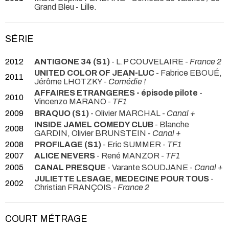
Grand Bleu - Lille.
SÉRIE
2012
ANTIGONE 34 (S1)
- L.P COUVELAIRE -
France 2
UNITED COLOR OF JEAN-LUC
- Fabrice EBOUÉ,
2011
Jérôme LHOTZKY -
Comédie !
AFFAIRES ETRANGERES - épisode pilote
-
2010
Vincenzo MARANO -
TF1
2009
BRAQUO (S1)
- Olivier MARCHAL -
Canal +
INSIDE JAMEL COMEDY CLUB
- Blanche
2008
GARDIN, Olivier BRUNSTEIN -
Canal +
2008
PROFILAGE (S1)
- Eric SUMMER -
TF1
2007
ALICE NEVERS
- René MANZOR -
TF1
2005
CANAL PRESQUE
- Varante SOUDJANE -
Canal +
JULIETTE LESAGE, MEDECINE POUR TOUS
-
2002
Christian FRANÇOIS -
France 2
COURT MÉTRAGE