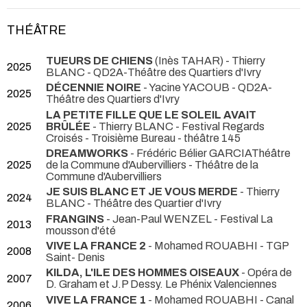
THÉÂTRE
TUEURS DE CHIENS
(Inès TAHAR) - Thierry
2025
BLANC
- QD2A-Théâtre des Quartiers d'Ivry
DÉCENNIE NOIRE
- Yacine YACOUB
- QD2A-
2025
Théâtre des Quartiers d'Ivry
LA PETITE FILLE QUE LE SOLEIL AVAIT
2025
BRÛLÉE
- Thierry BLANC
- Festival Regards
Croisés - Troisième Bureau - théâtre 145
DREAMWORKS
- Frédéric Bélier GARCIAThéâtre
2025
de la Commune d'Aubervilliers
- Théâtre de la
Commune d'Aubervilliers
JE SUIS BLANC ET JE VOUS MERDE
- Thierry
2024
BLANC
- Théâtre des Quartier d'Ivry
FRANGINS
- Jean-Paul WENZEL
- Festival La
2013
mousson d'été
VIVE LA FRANCE 2
- Mohamed ROUABHI
- TGP
2008
Saint- Denis
KILDA, L'ILE DES HOMMES OISEAUX
- Opéra de
2007
D. Graham et J.P Dessy. Le Phénix Valenciennes
VIVE LA FRANCE 1
- Mohamed ROUABHI
- Canal
2006