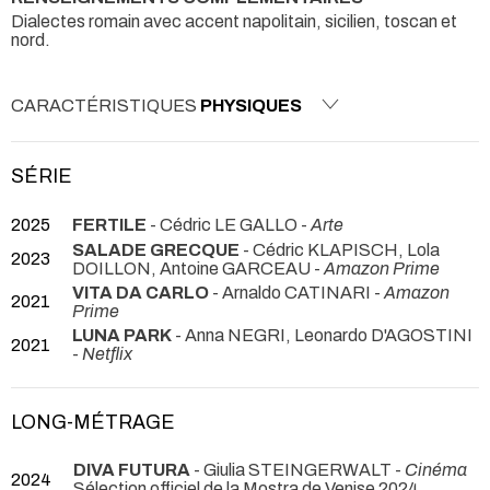
Dialectes romain avec accent napolitain, sicilien, toscan et
nord.
CARACTÉRISTIQUES
PHYSIQUES
SÉRIE
2025
FERTILE
- Cédric LE GALLO -
Arte
SALADE GRECQUE
- Cédric KLAPISCH, Lola
2023
DOILLON, Antoine GARCEAU -
Amazon Prime
VITA DA CARLO
- Arnaldo CATINARI -
Amazon
2021
Prime
LUNA PARK
- Anna NEGRI, Leonardo D'AGOSTINI
2021
-
Netflix
LONG-MÉTRAGE
DIVA FUTURA
- Giulia STEINGERWALT -
Cinéma
2024
Sélection officiel de la Mostra de Venise 2024