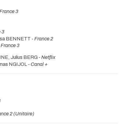
France 3
 3
Elsa BENNETT -
France 2
-
France 3
NE, Julius BERG -
Netflix
mas NGIJOL -
Canal +
a
ance 2 (Unitaire)