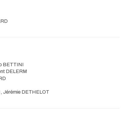
ARD
rio BETTINI
cent DELERM
ARD
FI, Jérémie DETHELOT