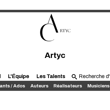
Artyc
l
L'Équipe
Les Talents
ants / Ados
Auteurs
Réalisateurs
Musiciens