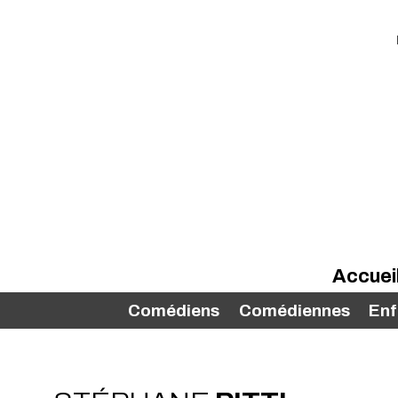
Accuei
Comédiens
Comédiennes
Enf