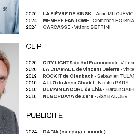
2026
LA FIÈVRE DE KINSKI
- Anne MILOJEVIC
2024
MEMBRE FANTÔME
- Clémence BOISN
2024
CARCASSE
- Vittorio BETTINI
CLIP
2020
CITY LIGHTS de Kid Francescoli
- Vitto
2020
LA CHAMADE de Vincent Delerm
- Vin
2019
ROCK IT de Ofenbach
- Sébastien TUL
2019
ALLO de Anna Chedid
- Nicolas BARY
2018
DEMAIN ENCORE de Ehla
- Haroun SAI
2018
NEGORDAYA de Zara
- Alan BADOEV
PUBLICITÉ
2024
DACIA (campagne monde)