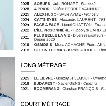
2025
SOEURS
- Julie ROHART -
France 2
2025
A PRIORI
- Valérie PERRET VANNUCCI -
2025
ALEX HUGO
- Sylvie AYME -
France 3
2024
CAT'S EYES
- Alexandre LAURENT -
TF1
2024
FACE À FACE
- Lionel CHATTON -
France
2022
L'ÎLE PRISONNIÈRE
- Hippolyte DARD, 
PLUS BELLE LA VIE
- Divers réalisateurs 
2021
Depuis 2020
2019
OSMOSIS
- Mona ACHACHE, Pierre AKNI
2018
SELON THOMAS
- Karole ROCHER, Tho
LONG MÉTRAGE
2025
LE LIÈVRE
- Gonzague LEGOUT -
Ciném
2018
BUDAPEST
- Xavier GENS -
Cinéma
2021
BOOMERANG
- Christian FRANÇOIS -
Fr
COURT MÉTRAGE