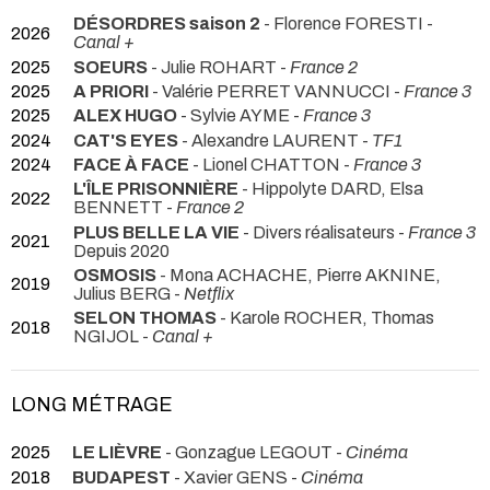
DÉSORDRES saison 2
- Florence FORESTI -
2026
Canal +
2025
SOEURS
- Julie ROHART -
France 2
2025
A PRIORI
- Valérie PERRET VANNUCCI -
France 3
2025
ALEX HUGO
- Sylvie AYME -
France 3
2024
CAT'S EYES
- Alexandre LAURENT -
TF1
2024
FACE À FACE
- Lionel CHATTON -
France 3
L'ÎLE PRISONNIÈRE
- Hippolyte DARD, Elsa
2022
BENNETT -
France 2
PLUS BELLE LA VIE
- Divers réalisateurs -
France 3
2021
Depuis 2020
OSMOSIS
- Mona ACHACHE, Pierre AKNINE,
2019
Julius BERG -
Netflix
SELON THOMAS
- Karole ROCHER, Thomas
2018
NGIJOL -
Canal +
LONG MÉTRAGE
2025
LE LIÈVRE
- Gonzague LEGOUT -
Cinéma
2018
BUDAPEST
- Xavier GENS -
Cinéma