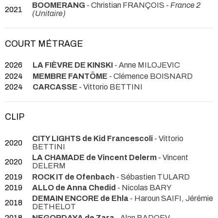
BOOMERANG
- Christian FRANÇOIS -
France 2
2021
(Unitaire)
COURT MÉTRAGE
2026
LA FIÈVRE DE KINSKI
- Anne MILOJEVIC
2024
MEMBRE FANTÔME
- Clémence BOISNARD
2024
CARCASSE
- Vittorio BETTINI
CLIP
CITY LIGHTS de Kid Francescoli
- Vittorio
2020
BETTINI
LA CHAMADE de Vincent Delerm
- Vincent
2020
DELERM
2019
ROCK IT de Ofenbach
- Sébastien TULARD
2019
ALLO de Anna Chedid
- Nicolas BARY
DEMAIN ENCORE de Ehla
- Haroun SAIFI, Jérémie
2018
DETHELOT
2018
NEGORDAYA de Zara
- Alan BADOEV