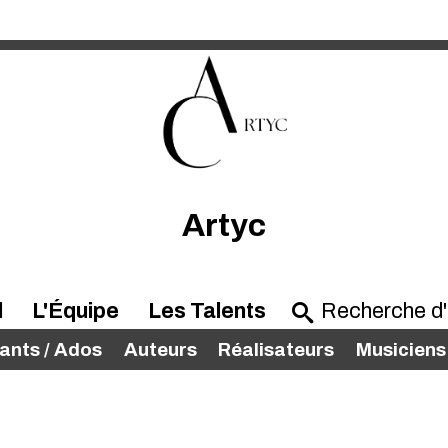
Artyc
l
L'Équipe
Les Talents
ants / Ados
Auteurs
Réalisateurs
Musiciens