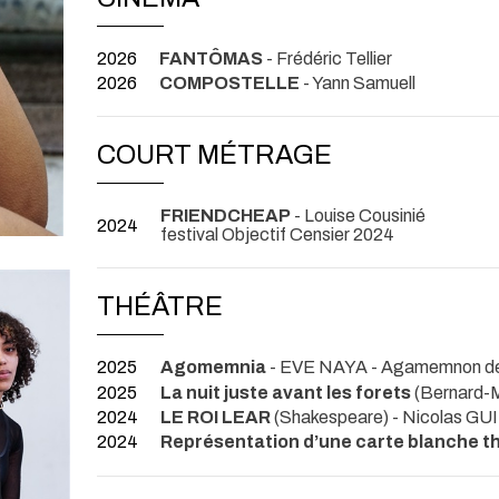
2026
FANTÔMAS
- Frédéric Tellier
2026
COMPOSTELLE
- Yann Samuell
COURT MÉTRAGE
FRIENDCHEAP
- Louise Cousinié
2024
festival Objectif Censier 2024
THÉÂTRE
2025
Agomemnia
- EVE NAYA
- Agamemnon de
2025
La nuit juste avant les forets
(Bernard-M
2024
LE ROI LEAR
(Shakespeare) - Nicolas 
2024
Représentation d’une carte blanche t