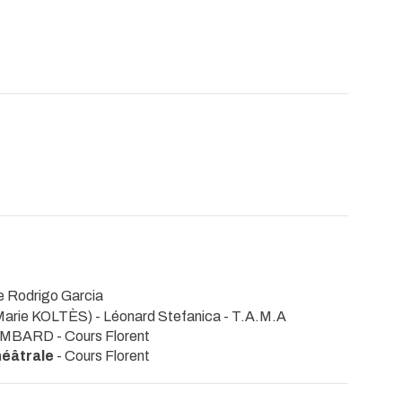
 Rodrigo Garcia
arie KOLTÈS) - Léonard Stefanica
- T.A.M.A
GUIMBARD
- Cours Florent
héâtrale
- Cours Florent