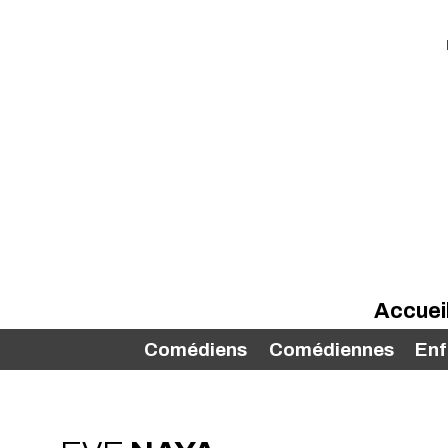
Accuei
Comédiens
Comédiennes
Enf