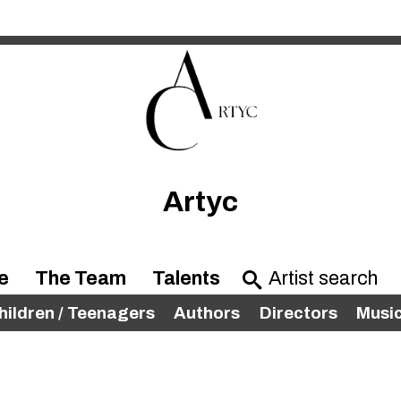
Artyc
e
The Team
Talents
hildren / Teenagers
Authors
Directors
Musi