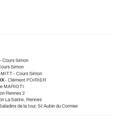
- Cours Simon
Cours Simon
CHMITT
- Cours Simon
UX
- Clément POIRIER
lie MARIOTI
tion Rennes 2
ion La Satire, Rennes
Baladins de la tour, St Aubin du Cormier