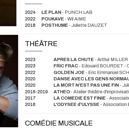
2024
LE PLAN
- PUNCH LAB
2022
POUKAVE
- Wil AIME
2018
POSTHUME
- Juliette DAUZET
THÉÂTRE
2023
APRES LA CHUTE
- Arthur MILLER
2023
FRIC FRAC
- Edouard BOURDET
- 
2022
GOLDEN JOE
- Eric Emmanuel S
2020
DANSE AVEC LES GENS NORMA
2020
LA MORT N'EST PAS UNE FIN
- Ju
2016-2019
ATHEO
- Atelier théâtre d'improvisa
2017
LA COMEDIE EST FINIE
- Associat
2016
L'ODYSEE d'ULYSSE
- Association 
COMÉDIE MUSICALE