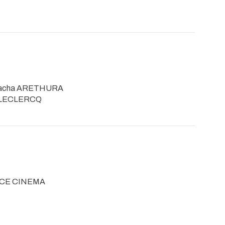
Sacha ARETHURA
s LECLERCQ
NCE CINEMA