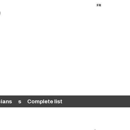
FR
EN
cians
s
Complete list