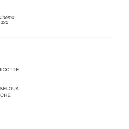
Cinéma
 2025
ANICOTTE
USELOUA
FICHE