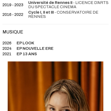
Université de Rennes II
- LICENCE D'ARTS
2019 - 2023
DU SPECTACLE CINEMA
Cycle I, II et III
- CONSERVATOIRE DE
2016 - 2022
RENNES
MUSIQUE
2026
EP LOOK
2024
EP NOUVELLE ERE
2021
EP 13 ANS